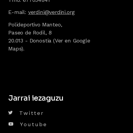
E-mail:
verdini@verdini.org
Polideportivo Manteo,
Paseo de Rodil, 8
20.013 - Donostia
(Ver en Google
Maps).
Jarrai iezaguzu
Twitter
Youtube