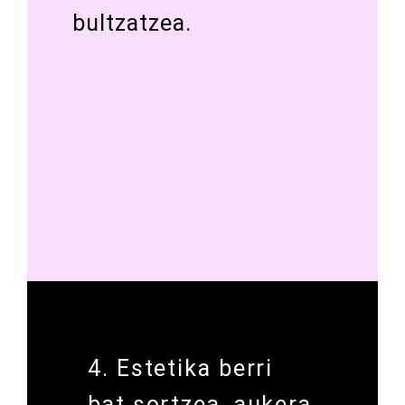
bultzatzea.
4. Estetika berri
bat sortzea, aukera