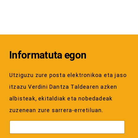
Informatuta egon
Utziguzu zure posta elektronikoa eta jaso
itzazu Verdini Dantza Taldearen azken
albisteak, ekitaldiak eta nobedadeak
zuzenean zure sarrera-erretiluan.
C
o
r