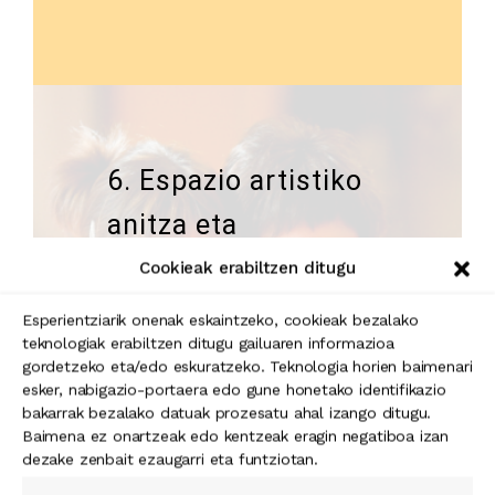
6. Espazio artistiko
anitza eta
unibertsala
Cookieak erabiltzen ditugu
aldarrikatzea.
Esperientziarik onenak eskaintzeko, cookieak bezalako
teknologiak erabiltzen ditugu gailuaren informazioa
gordetzeko eta/edo eskuratzeko. Teknologia horien baimenari
esker, nabigazio-portaera edo gune honetako identifikazio
bakarrak bezalako datuak prozesatu ahal izango ditugu.
Baimena ez onartzeak edo kentzeak eragin negatiboa izan
dezake zenbait ezaugarri eta funtziotan.