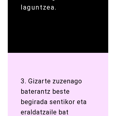
laguntzea.
3. Gizarte zuzenago
baterantz beste
begirada sentikor eta
eraldatzaile bat