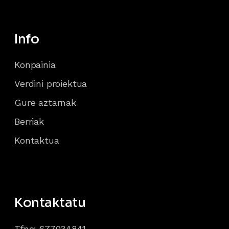
Info
Konpainia
Verdini proiektua
Gure aztarnak
Berriak
Kontaktua
Kontaktatu
Tfno: 677034841