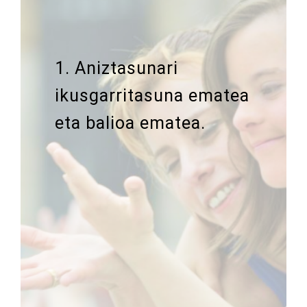
1. Aniztasunari
ikusgarritasuna ematea
eta balioa ematea.