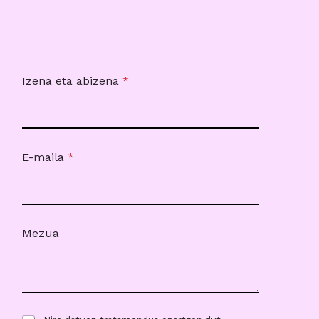
Izena eta abizena
*
E-maila
*
Mezua