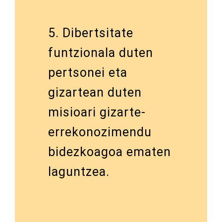
5. Dibertsitate
funtzionala duten
pertsonei eta
gizartean duten
misioari gizarte-
errekonozimendu
bidezkoagoa ematen
laguntzea.