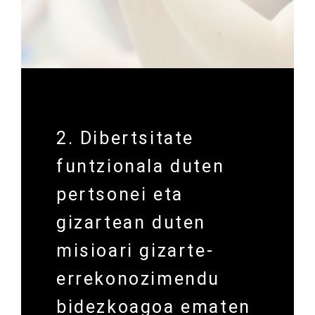
2. Dibertsitate
funtzionala duten
pertsonei eta
gizartean duten
misioari gizarte-
errekonozimendu
bidezkoagoa ematen